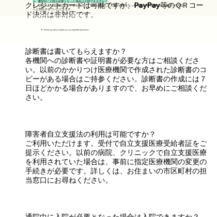
Q 通院中に入院が必要となった場合は入院できますか？
クレジットカードは可能ですが、PayPay等のＱＲコー
A 当院には入院設備はございませんので、症状が悪化して入院が必要となった場合は専門病棟のある施設への入院
へと対応させていただきます。
ド決済は非対応です。
© 2026 by Morioka Komorebi Mental Clinic.
診断書は書いてもらえますか？
各機関への診断書や証明書が必要な方はご相談くださ
い。以前のかかりつけ医療機関で作成された診断書のコ
ピーがある場合はご持参ください。診断書の作成には７
日ほどかかる場合がありますので、お早めにご相談くだ
さい。
障害者自立支援法の利用は可能ですか？
ご利用いただけます。受付で自立支援医療受給者証をご
提示ください。以前の病院、クリニックで自立支援医療
を利用されていた場合は、事前に指定医療機関の変更の
手続きが必要です。詳しくは、お住まいの市区町村の担
当窓口にお尋ねください。
通院中に入院が必要となった場合は入院できますか？