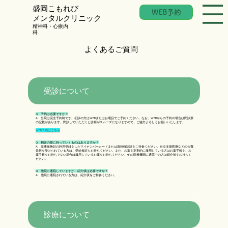
​盛岡こもれび
WEB予約
メンタルクリニック
​精神科・心療内
科
よくあるご質問
受診について
Q 予約は必要ですか？
A 当院は完全予約制です。初診の方はWEBまたはお電話でご予約ください。なお、WEBからの予約の場合は問診票
の記載があります。問診していただくと診察がスムーズになりますので、ご協力よろしくお願いいたします。
WEB予約はこちら
Q 初診の際に持っていくものはありますか？
A 健康保険証の利用登録をしたマイナンバーカードまたは資格確認証をご持参ください。自立支援医療などの公費
負担を受けられている方は、受給者証もお持ちください。また、お薬を定期的に服用している方はお薬手帳を。お
薬手帳をお持ちでない場合は服用しているお薬をお持ちください。他の医療機関に通院中の方は紹介状をお持ちく
ださい。
Q 他院に通院していますが、紹介状は必要ですか？
A 他院に通院されている方は、紹介状をご持参ください。
診療について