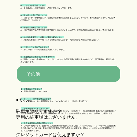
Q こどもは診察可能ですか？
A １８歳以上（高校生は除く）の方が対象となっております。
Q 認知症の診察は可能ですか？
A 可能ですが、画像検査については他の医療機関に依頼することになりますので、事前に相談ください。周辺症状
の治療も行っております。
Q 依存症の治療は可能ですか？
A 当院では依存症の専門的な治療プログラムはございませんので、依存症の方の治療はお引き受けできかねます。
Q 持効性注射製剤（デポ剤）の注射は可能ですか？
A 持効性注射製剤（デポ剤）による治療は対応しますが、初診の場合は事前にご相談ください。
Q カウンセリングはできますか？
A カウンセリングや心理検査は実施しておりません。
Q 発達障害の診断についてできますか？
A 診断については幼少時のエピソードだけではなく心理検査等が必要な場合もあるため、専門機関へご相談をお勧
めしております。
その他
Q 駐車場はありますか？
A 専用の駐車場はございません。
●その他
Q クレジットカードは使えますか？
A クレジットカードは使用可能ですが、PayPay等のＱＲコード決済は非対応です。
Q 診断書は書いてもらえますか？
駐車場はありますか？
A 各機関への診断書や証明書が必要な方はご相談ください。以前のかかりつけ医療機関で作成された診断書のコピ
ーがある場合はご持参ください。診断書の作成には７日ほどかかる場合がありますので、お早めにご相談くださ
専用の駐車場はございません。
い。
Q 自立支援医療の利用は可能ですか？
A ご利用いただけます。受付で自立支援医療受給者証をご提示ください。以前の病院、クリニックで自立支援医療
を利用されていた場合は、事前に指定医療機関の変更の手続きが必要です。詳しくは、お住まいの市区町村の担当
窓口にお尋ねください。
クレジットカードは使えますか？