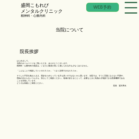
​盛岡こもれび
WEB予約
メンタルクリニック
​精神科・心療内科
当院について
院長挨拶
はじめまして。
当院のホームページをご覧いただき、ありがとうございます。
精神科・心療内科の受診は、いまだに敷居が高いと感じられる方も少なくありません。
「こんなことで相談していいのだろうか」「うまく説明できるだろうか」
そうした不安を抱えたまま、受診をためらっている方も多いのではないかと思います。当院では、すぐに言葉にならない不調や、
理由の分からないつらさも、安心してご相談ください。地域の皆さまにとって、必要なときに気負わず相談できる医療機関である
ことを目指しています。
どうぞお気軽にご来院ください。
院長 冨沢秀光