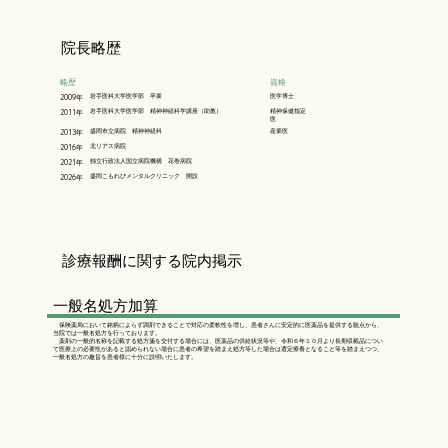
院長略歴
略歴
資格
岩手医科大学医学部 卒業
医学博士
2009年
岩手医科大学医学部 精神神経科学講座（助教）
精神保健指定
2011年
医
盛岡市立病院 精神神経科
産業医
2013年
北リアス病院
2016年
独立行政法人国立病院機構 花巻病院
2021年
盛岡こもれびメンタルクリニック 開設
2026年
診療報酬に関する院内掲示
一般名処方加算
保険薬局において銘柄によらず調剤できることで対応の柔軟性を増し、患者さんに安定的に医薬品を提供する観点から、
当院では一般名処方を行っております。
薬剤の一般的名称を記載する処方箋を交付する場合には、医薬品の供給状況等や、令和６年１０月より長期収載品につい
て医療上の必要性があると認められない場合に患者の希望を踏まえ処方等した場合は選定療養となること等を踏まえつつ、
一般名処方の趣旨を患者様に十分に説明いたします。