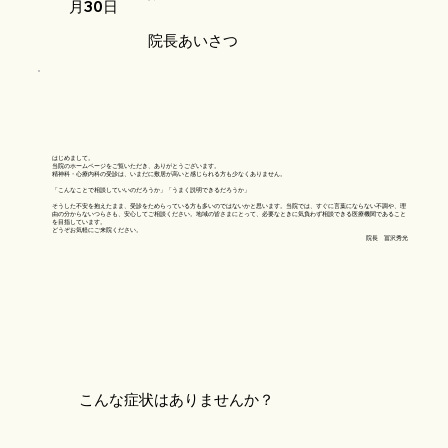
月30日
院長あいさつ
はじめまして。
当院のホームページをご覧いただき、ありがとうございます。
精神科・心療内科の受診は、いまだに敷居が高いと感じられる方も少なくありません。
「こんなことで相談していいのだろうか」「うまく説明できるだろうか」
そうした不安を抱えたまま、受診をためらっている方も多いのではないかと思います。当院では、すぐに言葉にならない不調や、理
由の分からないつらさも、安心してご相談ください。地域の皆さまにとって、必要なときに気負わず相談できる医療機関であること
を目指しています。
どうぞお気軽にご来院ください。
院長 冨沢秀光
こんな症状はありませんか？