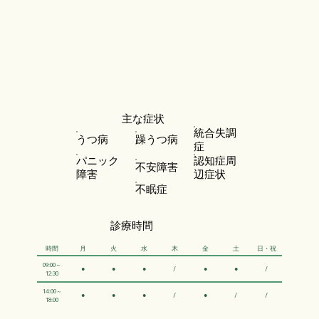
主な症状
統合失調
うつ病
躁うつ病
症
パニック
認知症周
不安障害
障害
辺症状
不眠症
​診療時間
時間
月
火
水
木
金
土
日・祝
09:00～
●
●
●
/
●
●
/
12:30
14:00～
●
●
●
/
●
/
/
18:00